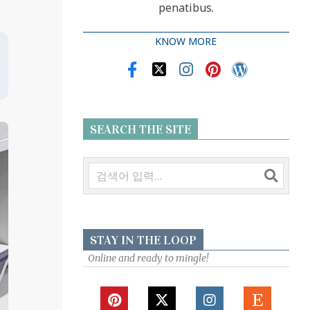
penatibus.
KNOW MORE
SEARCH THE SITE
검
색
STAY IN THE LOOP
Online and ready to mingle!