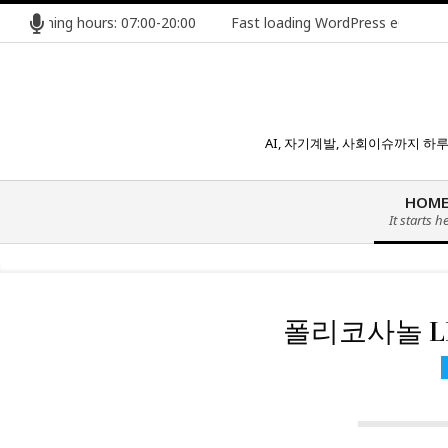
콘
ng hours: 07:00-20:00
Fast loading WordPress eCommerce them
텐
츠
로
건
너
AI, 자기계발, 사회이슈까지 
뛰
기
HOM
It starts h
폴리코사놀 LD