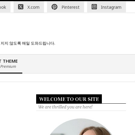
20:00
Fast loading WordPress eCommerce theme with A+ Suppor
ook
X.com
Pinterest
Instagram
처지지 않도록 매일 도와드립니다.
T THEME
 Premium
WELCOME TO OUR SITE
We are thrilled you are here!