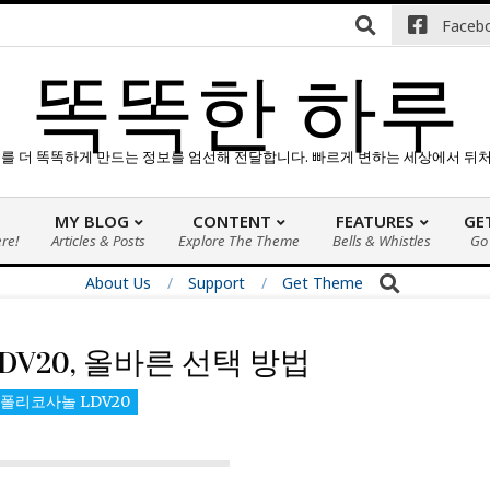
e with A+ Support.
Contact us anytime. Opening hours: 07:00-
Faceb
똑똑한 하루
하루를 더 똑똑하게 만드는 정보를 엄선해 전달합니다. 빠르게 변하는 세상에서 뒤
E
MY BLOG
CONTENT
FEATURES
GE
ere!
Articles & Posts
Explore The Theme
기
Bells & Whistles
Go
본
About Us
Support
Get Theme
탐
색
메
V20, 올바른 선택 방법
뉴
폴리코사놀 LDV20