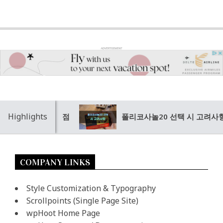
Highlights
선택 시 고려할 점
폴리코사놀20 선택 시 고려사항
COMPANY LINKS
Style Customization & Typography
Scrollpoints (Single Page Site)
wpHoot Home Page