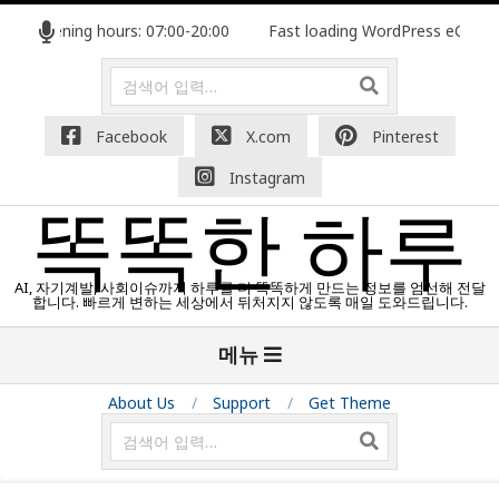
콘
e. Opening hours: 07:00-20:00
Fast loading WordPress eCommer
텐
츠
검
색
로
건
Facebook
X.com
Pinterest
너
Instagram
뛰
기
똑똑한 하루
AI, 자기계발, 사회이슈까지 하루를 더 똑똑하게 만드는 정보를 엄선해 전달
합니다. 빠르게 변하는 세상에서 뒤처지지 않도록 매일 도와드립니다.
기
메뉴
본
탐
About Us
Support
Get Theme
색
검
메
색
뉴