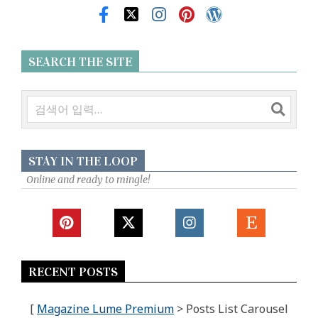
SEARCH THE SITE
검
색
STAY IN THE LOOP
Online and ready to mingle!
RECENT POSTS
[
Magazine Lume Premium
> Posts List Carousel