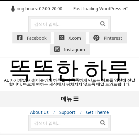
콘
 Opening hours: 07:00-20:00
Fast loading WordPress eCommerce
텐
츠
검
색
로
건
Facebook
X.com
Pinterest
너
Instagram
뛰
기
똑똑한 하루
AI, 자기계발, 사회이슈까지 하루를 더 똑똑하게 만드는 정보를 엄선해 전달
합니다. 빠르게 변하는 세상에서 뒤처지지 않도록 매일 도와드립니다.
기
메뉴
본
탐
About Us
Support
Get Theme
색
검
메
색
뉴