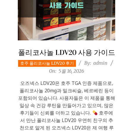
폴리코사놀 LDV20 사용 가이드
2026-
By:
admin
호주 폴리코사놀 LDV20 후기
05-
On:
5월 16, 2026
16
오즈넥스 LDV20은 호주 TGA 인증 제품으로,
폴리코사놀 20mg과 밀크씨슬, 베르베린 등이
포함되어 있습니다. 사용자들은 이 제품을 통해
일상 속 건강 루틴을 만들어가고 있으며, 많은
후기들이 신뢰를 더하고 있습니다.
호주에
서 만난 폴리코사놀 LDV20 우연히 친구의 추
천으로 알게 된 오즈넥스 LDV20은 제 여행 루