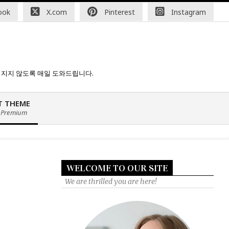
20:00
Fast loading WordPress eCommerce theme with A+ Suppo
ook
X.com
Pinterest
Instagram
처지지 않도록 매일 도와드립니다.
T THEME
 Premium
WELCOME TO OUR SITE
We are thrilled you are here!