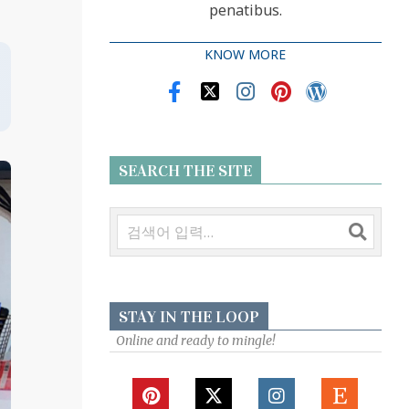
penatibus.
KNOW MORE
SEARCH THE SITE
검
색
STAY IN THE LOOP
Online and ready to mingle!