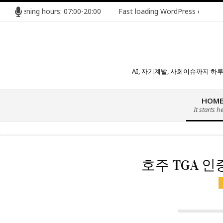
콘
ing hours: 07:00-20:00
Fast loading WordPress eCommerce them
텐
츠
로
건
너
AI, 자기계발, 사회이슈까지 
뛰
기
HOM
It starts h
호주 TGA 