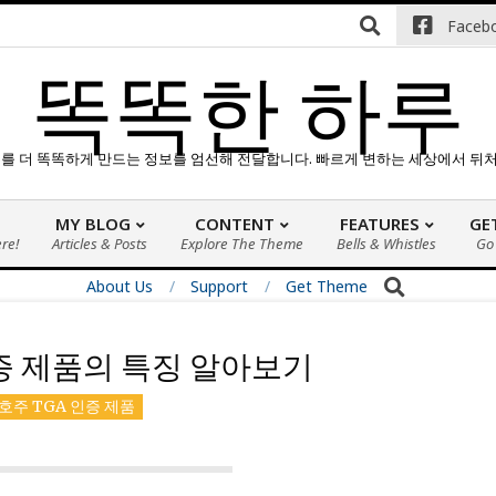
e with A+ Support.
Contact us anytime. Opening hours: 07:00-
Faceb
똑똑한 하루
하루를 더 똑똑하게 만드는 정보를 엄선해 전달합니다. 빠르게 변하는 세상에서 뒤
E
MY BLOG
CONTENT
FEATURES
GE
ere!
Articles & Posts
Explore The Theme
기
Bells & Whistles
Go
본
About Us
Support
Get Theme
탐
색
메
인증 제품의 특징 알아보기
뉴
호주 TGA 인증 제품