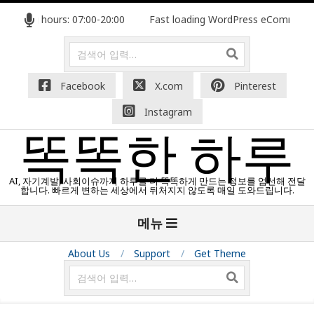
콘
ng hours: 07:00-20:00
Fast loading WordPress eCommerce them
텐
츠
검
색
로
건
Facebook
X.com
Pinterest
너
Instagram
뛰
기
똑똑한 하루
AI, 자기계발, 사회이슈까지 하루를 더 똑똑하게 만드는 정보를 엄선해 전달
합니다. 빠르게 변하는 세상에서 뒤처지지 않도록 매일 도와드립니다.
기
메뉴
본
탐
About Us
Support
Get Theme
색
검
메
색
뉴