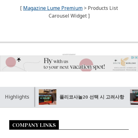
[
Magazine Lume Premium
> Products List
Carousel Widget ]
Highlights
폴리코사놀20 선택 시 고려사항
COMPANY LINKS