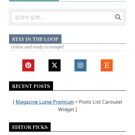
검
색
STAY IN THE LOOP
Online and ready to mingle!
RECENT POSTS
[
Magazine Lume Premium
> Posts List Carousel
Widget ]
EDITOR PICKS